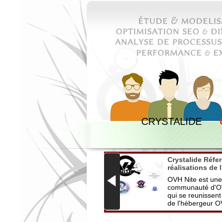
CRYSTALIDE
Crystalide Réferences et
Crystalide Réfe
réalisations logo et
réalisations de 
tampon Isaus Peintre et
web avec le lo
Isaus est peintre en
OVH Nite est une
décors
Nite
décors et patrimoine du
communauté d'O
bâtiment, et souhaitait un
qui se reunissent
logo à tamponner
de l'hébergeur 