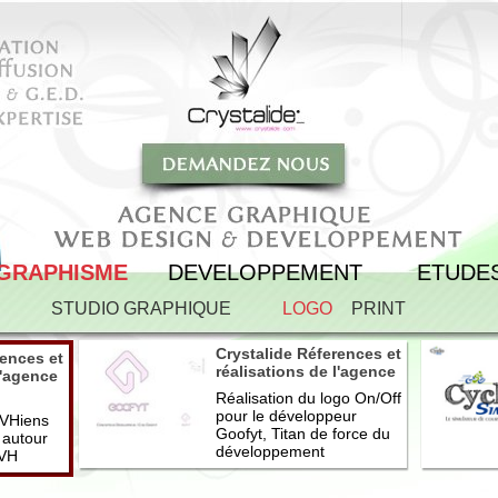
GRAPHISME
DEVELOPPEMENT
ETUDE
STUDIO GRAPHIQUE
LOGO
PRINT
Crystalide Réferences et
rences et
réalisations de l'agence
l'agence
logo Goofyt
go OVH
Réalisation du logo On/Off
Développement
pour le développeur
VHiens
Goofyt, Titan de force du
 autour
développement
OVH