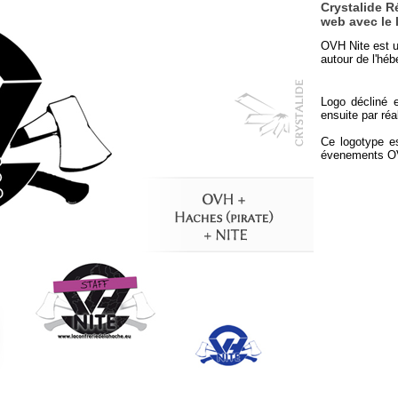
Crystalide R
web avec le 
OVH Nite est 
autour de l'hé
Logo décliné e
ensuite par ré
Ce logotype es
évenements O