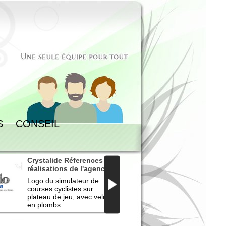
S
CONSEIL
Crystalide Réferences et
Crystalide R
réalisations de l'agence
réalisations
CycloSim Jeu de
web Logo Sh
Logo du simulateur de
ShellClip est 
simulation
Framework
courses cyclistes sur
Framework A
plateau de jeu, avec velos
par modules.
en plombs
Appartenanc
revendiquée