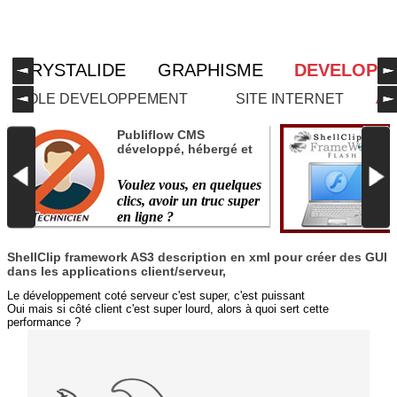
CRYSTALIDE
GRAPHISME
DEVELOPP
POLE DEVELOPPEMENT
SITE INTERNET
AP
Publiflow CMS
développé, hébergé et
enrichi par Crystalide
Lab
Voulez vous, en quelques
Pour tout faire et pas
clics, avoir un truc super
n'importe comment !
en ligne ?
ShellClip framework AS3 description en xml pour créer des GUI
dans les applications client/serveur,
Puis ensuite le faire
évoluer sans tout
Le développement coté serveur c'est super, c'est puissant
recommencer et sans
Oui mais si côté client c'est super lourd, alors à quoi sert cette
performance ?
perde le SEO ?