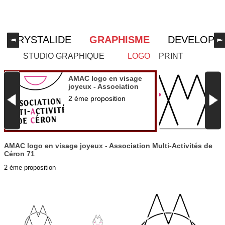
CRYSTALIDE
GRAPHISME
DEVELOPP
STUDIO GRAPHIQUE
LOGO
PRINT
A
AMAC logo en visage
M
joyeux - Association
e
Multi-Activités de Céron
P
2 ème proposition
7
71
AMAC logo en visage joyeux - Association Multi-Activités de
Céron 71
2 ème proposition