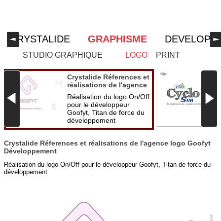
CRYSTALIDE
GRAPHISME
DEVELOPP
STUDIO GRAPHIQUE
LOGO
PRINT
C
Crystalide Réferences et
r
réalisations de l'agence
C
logo Goofyt
L
Réalisation du logo On/Off
s
Développement
c
pour le développeur
p
Goofyt, Titan de force du
e
développement
Crystalide Réferences et réalisations de l'agence logo Goofyt
Développement
Réalisation du logo On/Off pour le développeur Goofyt, Titan de force du
développement